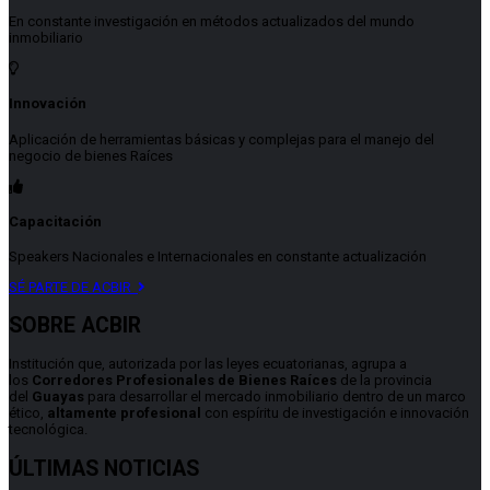
En constante investigación en métodos actualizados del mundo
inmobiliario
Innovación
Aplicación de herramientas básicas y complejas para el manejo del
negocio de bienes Raíces
Capacitación
Speakers Nacionales e Internacionales en constante actualización
SÉ PARTE DE ACBIR
SOBRE ACBIR
Institución que, autorizada por las leyes ecuatorianas, agrupa a
los
Corredores Profesionales de Bienes Raíces
de la provincia
del
Guayas
para desarrollar el mercado inmobiliario dentro de un marco
ético,
altamente profesional
con espíritu de investigación e innovación
tecnológica.
ÚLTIMAS NOTICIAS