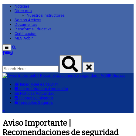
Noticias
Directorio
Nuestros Instructores
Socios Activos
Documentos
Plataforma Educativa
Certificación
MLS Acbir
Menu
Inicio
¿Qué es ACBIR?
Historia
Nuestra Asociación
Noticias
Actualidad
Contacto
Ubícanos
Inmuebles
Seguros
Aviso Importante |
Recomendaciones de seguridad