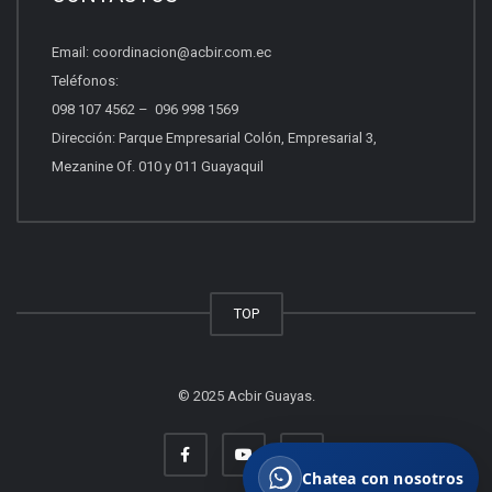
Email:
coordinacion@acbir.com.ec
Beneficios del socio
Teléfonos:
Afiliación, servicios y ventajas.
098 107 4562
–
096 998 1569
Dirección: Parque Empresarial Colón, Empresarial 3,
Mezanine Of. 010 y 011 Guayaquil
Quiero vender propiedades
Asesoría para vender con profesionales.
Otros
TOP
Escríbenos tu consulta.
© 2025 Acbir Guayas.
Chatea con nosotros