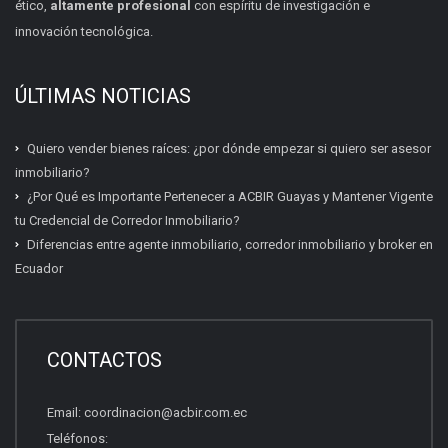
ético,
altamente profesional
con espíritu de investigación e
innovación tecnológica.
ÚLTIMAS NOTICIAS
Quiero vender bienes raíces: ¿por dónde empezar si quiero ser asesor
inmobiliario?
¿Por Qué es Importante Pertenecer a ACBIR Guayas y Mantener Vigente
tu Credencial de Corredor Inmobiliario?
Diferencias entre agente inmobiliario, corredor inmobiliario y broker en
Ecuador
Certificación inmobiliaria
Requisitos, costos y próximas fechas.
CONTACTOS
Email:
coordinacion@acbir.com.ec
Beneficios del socio
Teléfonos:
Afiliación, servicios y ventajas.