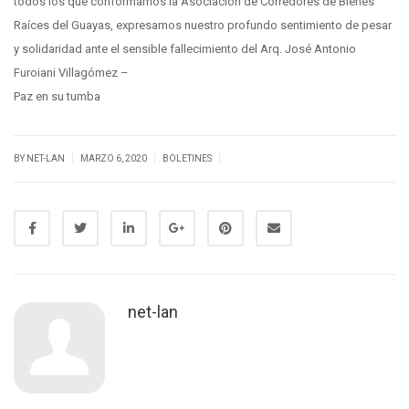
todos los que conformamos la Asociación de Corredores de Bienes
Raíces del Guayas, expresamos nuestro profundo sentimiento de pesar
y solidaridad ante el sensible fallecimiento del Arq. José Antonio
Furoiani Villagómez –
Paz en su tumba
|
|
|
BY NET-LAN
MARZO 6, 2020
BOLETINES
net-lan