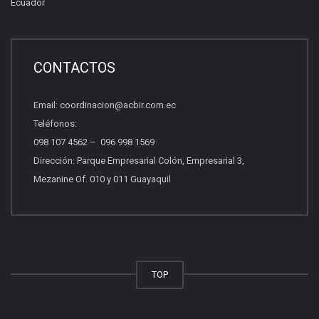
Ecuador
Certificación inmobiliaria
Requisitos, costos y próximas fechas.
CONTACTOS
Email:
coordinacion@acbir.com.ec
Beneficios del socio
Teléfonos:
Afiliación, servicios y ventajas.
098 107 4562
–
096 998 1569
Dirección: Parque Empresarial Colón, Empresarial 3,
Mezanine Of. 010 y 011 Guayaquil
Quiero vender propiedades
Asesoría para vender con profesionales.
Otros
TOP
Escríbenos tu consulta.