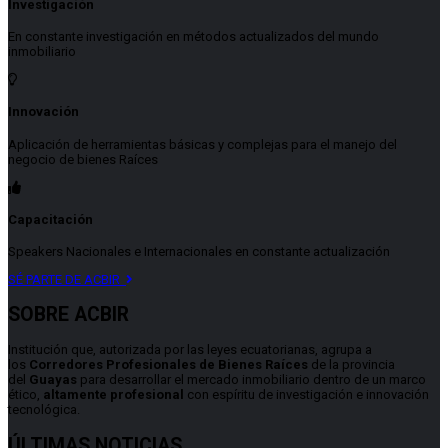
Investigación
En constante investigación en métodos actualizados del mundo
inmobiliario
Innovación
Aplicación de herramientas básicas y complejas para el manejo del
negocio de bienes Raíces
Capacitación
Speakers Nacionales e Internacionales en constante actualización
SÉ PARTE DE ACBIR
SOBRE ACBIR
Institución que, autorizada por las leyes ecuatorianas, agrupa a
los
Corredores Profesionales de Bienes Raíces
de la provincia
del
Guayas
para desarrollar el mercado inmobiliario dentro de un marco
ético,
altamente profesional
con espíritu de investigación e innovación
tecnológica.
ÚLTIMAS NOTICIAS