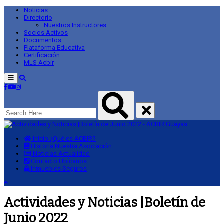
Noticias
Directorio
Nuestros Instructores
Socios Activos
Documentos
Plataforma Educativa
Certificación
MLS Acbir
Menu
Inicio
¿Qué es ACBIR?
Historia
Nuestra Asociación
Noticias
Actualidad
Contacto
Ubícanos
Inmuebles
Seguros
Actividades y Noticias |Boletín de
Junio 2022