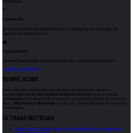
inmobiliario
Innovación
Aplicación de herramientas básicas y complejas para el manejo del
negocio de bienes Raíces
Capacitación
Speakers Nacionales e Internacionales en constante actualización
SÉ PARTE DE ACBIR
SOBRE ACBIR
Institución que, autorizada por las leyes ecuatorianas, agrupa a
los
Corredores Profesionales de Bienes Raíces
de la provincia
del
Guayas
para desarrollar el mercado inmobiliario dentro de un marco
ético,
altamente profesional
con espíritu de investigación e innovación
tecnológica.
ÚLTIMAS NOTICIAS
Quiero vender bienes raíces: ¿por dónde empezar si quiero ser