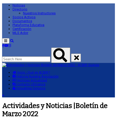
Noticias
Directorio
Nuestros Instructores
Socios Activos
Documentos
Plataforma Educativa
Certificación
MLS Acbir
Menu
Inicio
¿Qué es ACBIR?
Historia
Nuestra Asociación
Noticias
Actualidad
Contacto
Ubícanos
Inmuebles
Seguros
Actividades y Noticias |Boletín de
Marzo 2022