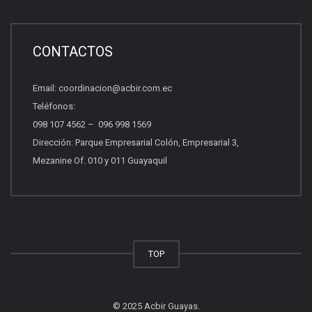
Certificación inmobiliaria
Requisitos, costos y próximas fechas.
CONTACTOS
Email:
coordinacion@acbir.com.ec
Beneficios del socio
Teléfonos:
Afiliación, servicios y ventajas.
098 107 4562
–
096 998 1569
Dirección: Parque Empresarial Colón, Empresarial 3,
Mezanine Of. 010 y 011 Guayaquil
Quiero vender propiedades
Asesoría para vender con profesionales.
Otros
TOP
Escríbenos tu consulta.
© 2025 Acbir Guayas.