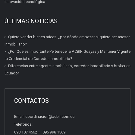
innovación tecnológica.
ÚLTIMAS NOTICIAS
Quiero vender bienes raíces: ¿por dónde empezar si quiero ser asesor
inmobiliario?
¿Por Qué es Importante Pertenecer a ACBIR Guayas y Mantener Vigente
tu Credencial de Corredor Inmobiliario?
Diferencias entre agente inmobiliario, corredor inmobiliario y broker en
Ecuador
Certificación inmobiliaria
Requisitos, costos y próximas fechas.
CONTACTOS
Email:
coordinacion@acbir.com.ec
Beneficios del socio
Teléfonos:
Afiliación, servicios y ventajas.
098 107 4562
–
096 998 1569