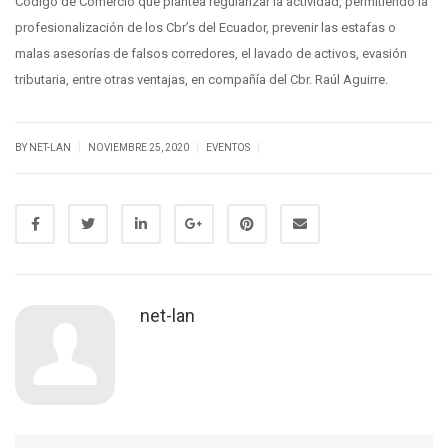
Código de Comercio que plantea regularizar la actividad, permitiendo la
profesionalización de los Cbr’s del Ecuador, prevenir las estafas o
malas asesorías de falsos corredores, el lavado de activos, evasión
tributaria, entre otras ventajas, en compañía del Cbr. Raúl Aguirre.
|
|
|
BY NET-LAN
NOVIEMBRE 25, 2020
EVENTOS
net-lan