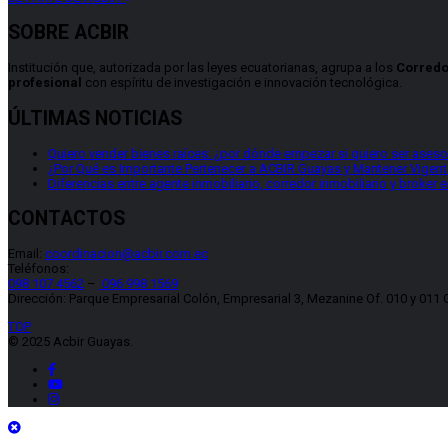
SOBRE ACBIR
Institución que, autorizada por las leyes ecuatorianas, agrupa a los
Corredo
profesional
con espíritu de investigación e innovación tecnológica.
ÚLTIMAS NOTICIAS
Quiero vender bienes raíces: ¿por dónde empezar si quiero ser asesor
¿Por Qué es Importante Pertenecer a ACBIR Guayas y Mantener Vigente
Diferencias entre agente inmobiliario, corredor inmobiliario y broker 
CONTACTOS
Email:
coordinacion@acbir.com.ec
Teléfonos:
098 107 4562
–
096 998 1569
Dirección: Parque Empresarial Colón, Empresarial 3, Mezanine Of. 010 y 011 
TOP
© 2025 Acbir Guayas.