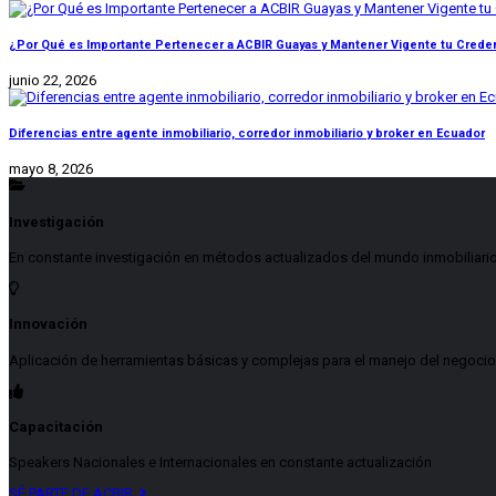
¿Por Qué es Importante Pertenecer a ACBIR Guayas y Mantener Vigente tu Credenc
junio 22, 2026
Diferencias entre agente inmobiliario, corredor inmobiliario y broker en Ecuador
mayo 8, 2026
Investigación
En constante investigación en métodos actualizados del mundo inmobiliari
Innovación
Aplicación de herramientas básicas y complejas para el manejo del negocio
Capacitación
Speakers Nacionales e Internacionales en constante actualización
SÉ PARTE DE ACBIR