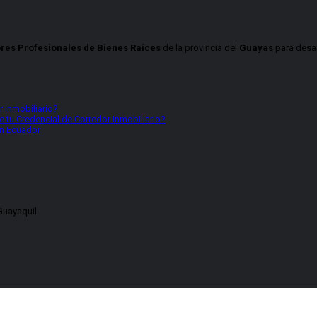
res Profesionales de Bienes Raíces
de la provincia del
Guayas
para desar
 inmobiliario?
 tu Credencial de Corredor Inmobiliario?
en Ecuador
Guayaquil