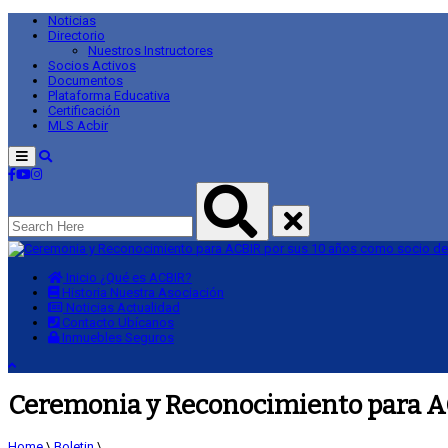
Noticias
Directorio
Nuestros Instructores
Socios Activos
Documentos
Plataforma Educativa
Certificación
MLS Acbir
Menu
Inicio
¿Qué es ACBIR?
Historia
Nuestra Asociación
Noticias
Actualidad
Contacto
Ubícanos
Inmuebles
Seguros
Ceremonia y Reconocimiento para AC
Home
\
Boletin
\