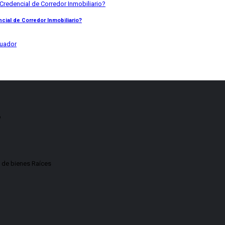
ial de Corredor Inmobiliario?
o
 de bienes Raíces