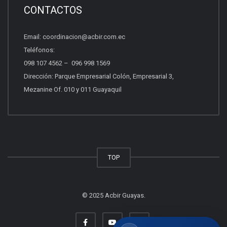
Requisitos, costos y próximas fechas.
CONTACTOS
Email:
coordinacion@acbir.com.ec
Beneficios del socio
Teléfonos:
Afiliación, servicios y ventajas.
098 107 4562
–
096 998 1569
Dirección: Parque Empresarial Colón, Empresarial 3,
Mezanine Of. 010 y 011 Guayaquil
Quiero vender propiedades
Asesoría para vender con profesionales.
Otros
TOP
Escríbenos tu consulta.
© 2025 Acbir Guayas.