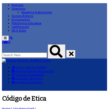
Noticias
Directorio
Nuestros Instructores
Socios Activos
Documentos
Plataforma Educativa
Certificación
MLS Acbir
Menu
Inicio
¿Qué es ACBIR?
Historia
Nuestra Asociación
Noticias
Actualidad
Contacto
Ubícanos
Inmuebles
Seguros
Código de Etica
Home
\
Uncategorized
\