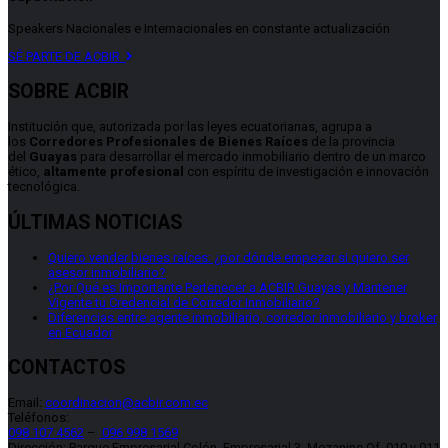
Speakers Nacionales e Internacionales en constante actualización
SÉ PARTE DE ACBIR
SOBRE ACBIR
Institución que, autorizada por las leyes ecuatorianas, agrupa a
los
Corredores Profesionales de Bienes Raíces
de la provincia
del
Guayas
para desarrollar el mercado inmobiliario dentro de un marco
ético,
altamente profesional
con espíritu de investigación e innovación
tecnológica.
ÚLTIMAS NOTICIAS
Quiero vender bienes raíces: ¿por dónde empezar si quiero ser
asesor inmobiliario?
¿Por Qué es Importante Pertenecer a ACBIR Guayas y Mantener
Vigente tu Credencial de Corredor Inmobiliario?
Diferencias entre agente inmobiliario, corredor inmobiliario y broker
en Ecuador
CONTACTOS
Email:
coordinacion@acbir.com.ec
Teléfonos:
Certificación inmobiliaria
098 107 4562
–
096 998 1569
Requisitos, costos y próximas fechas.
Dirección: Parque Empresarial Colón, Empresarial 3, Mezanine Of. 010 y 011