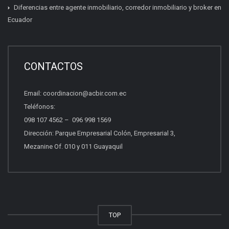
Diferencias entre agente inmobiliario, corredor inmobiliario y broker en
Ecuador
Certificación inmobiliaria
Requisitos, costos y próximas fechas.
CONTACTOS
Email:
coordinacion@acbir.com.ec
Beneficios del socio
Teléfonos:
Afiliación, servicios y ventajas.
098 107 4562
–
096 998 1569
Dirección: Parque Empresarial Colón, Empresarial 3,
Mezanine Of. 010 y 011 Guayaquil
Quiero vender propiedades
Asesoría para vender con profesionales.
Otros
TOP
Escríbenos tu consulta.