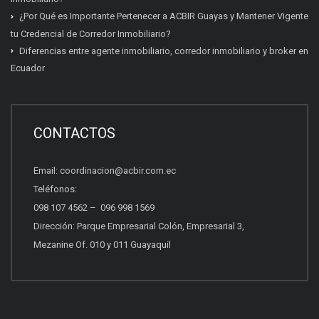
¿Por Qué es Importante Pertenecer a ACBIR Guayas y Mantener Vigente
tu Credencial de Corredor Inmobiliario?
Diferencias entre agente inmobiliario, corredor inmobiliario y broker en
Ecuador
Certificación inmobiliaria
Requisitos, costos y próximas fechas.
CONTACTOS
Email:
coordinacion@acbir.com.ec
Beneficios del socio
Teléfonos:
Afiliación, servicios y ventajas.
098 107 4562
–
096 998 1569
Dirección: Parque Empresarial Colón, Empresarial 3,
Mezanine Of. 010 y 011 Guayaquil
Quiero vender propiedades
Asesoría para vender con profesionales.