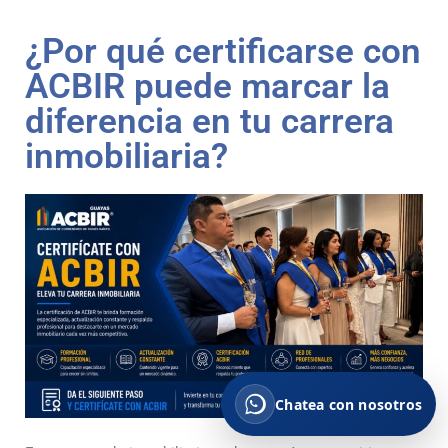
Beneficios del socio
¿Por qué certificarse con
Afiliación, servicios y ventajas.
ACBIR puede marcar la
diferencia en tu carrera
Quiero vender propiedades
inmobiliaria?
Asesoría para vender con profesionales.
Otros
Escríbenos tu consulta.
Chatea con nosotros