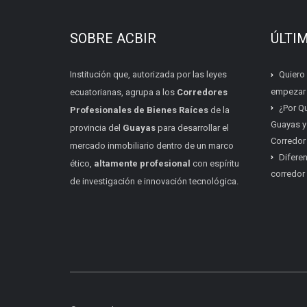
SOBRE ACBIR
ÚLTI
Institución que, autorizada por las leyes
Quiero
empezar s
ecuatorianas, agrupa a los
Corredores
¿Por Q
Profesionales de Bienes Raíces
de la
Guayas y
provincia del
Guayas
para desarrollar el
Corredor 
mercado inmobiliario dentro de un marco
Diferen
ético,
altamente profesional
con espíritu
corredor 
de investigación e innovación tecnológica.