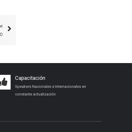
xt
IO
Capacitación
Speakers Nacionales e Internacionales en
constante actualización
Certificación inmobiliaria
Requisitos, costos y próximas fechas.