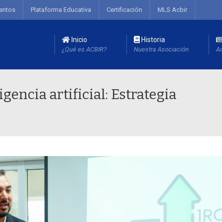
entos
Plataforma Educativa
Certificación
MLS Acbir
Inicio
Historia
¿Qué es ACBIR?
Nuestra Asociación
Ac
gencia artificial: Estrategia