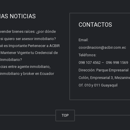
MAS NOTICIAS
CONTACTOS
 vender bienes raíces: ¿por dónde
i quiero ser asesor inmobiliario?
Email:
ué es Importante Pertenecer a ACBIR
coordinacion@acbir.com.ec
 Mantener Vigente tu Credencial de
Teléfonos:
Inmobiliario?
098 107 4562
–
096 998 1569
cias entre agente inmobiliario,
Dirección: Parque Empresarial
inmobiliario y broker en Ecuador
Colón, Empresarial 3, Mezanin
Of. 010 y 011 Guayaquil
TOP