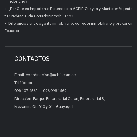
inmobiliario?
¿Por Qué es Importante Pertenecer a ACBIR Guayas y Mantener Vigente
tu Credencial de Corredor Inmobiliario?
Diferencias entre agente inmobiliario, corredor inmobiliario y broker en
Ecuador
Certificación inmobiliaria
Requisitos, costos y próximas fechas.
CONTACTOS
Email:
coordinacion@acbir.com.ec
Beneficios del socio
Teléfonos:
Afiliación, servicios y ventajas.
098 107 4562
–
096 998 1569
Dirección: Parque Empresarial Colón, Empresarial 3,
Mezanine Of. 010 y 011 Guayaquil
Quiero vender propiedades
Asesoría para vender con profesionales.