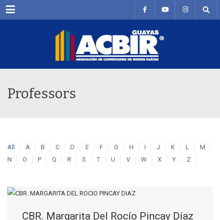
Menu
Professors
All
A
B
C
D
E
F
G
H
I
J
K
L
M
N
O
P
Q
R
S
T
U
V
W
X
Y
Z
CBR. Margarita Del Rocío Pincay Díaz