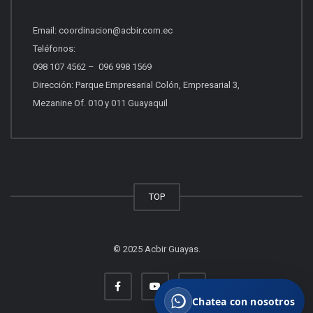
Email:
coordinacion@acbir.com.ec
Beneficios del socio
Teléfonos:
Afiliación, servicios y ventajas.
098 107 4562
–
096 998 1569
Dirección: Parque Empresarial Colón, Empresarial 3,
Mezanine Of. 010 y 011 Guayaquil
Quiero vender propiedades
Asesoría para vender con profesionales.
Otros
TOP
Escríbenos tu consulta.
© 2025 Acbir Guayas.
Chatea con nosotros