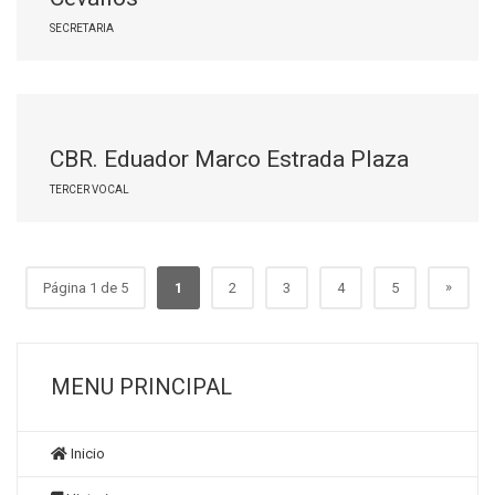
SECRETARIA
CBR. Eduador Marco Estrada Plaza
TERCER VOCAL
»
Página 1 de 5
1
2
3
4
5
MENU PRINCIPAL
Inicio