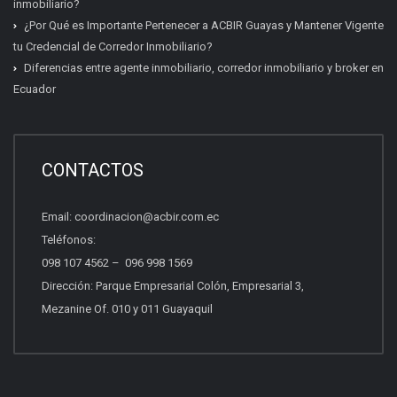
inmobiliario?
¿Por Qué es Importante Pertenecer a ACBIR Guayas y Mantener Vigente
tu Credencial de Corredor Inmobiliario?
Diferencias entre agente inmobiliario, corredor inmobiliario y broker en
Ecuador
Certificación inmobiliaria
Requisitos, costos y próximas fechas.
CONTACTOS
Email:
coordinacion@acbir.com.ec
Beneficios del socio
Teléfonos:
Afiliación, servicios y ventajas.
098 107 4562
–
096 998 1569
Dirección: Parque Empresarial Colón, Empresarial 3,
Mezanine Of. 010 y 011 Guayaquil
Quiero vender propiedades
Asesoría para vender con profesionales.