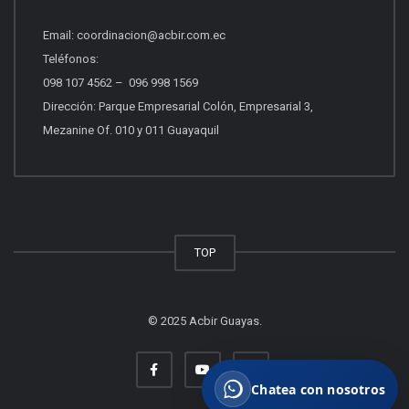
Email:
coordinacion@acbir.com.ec
Beneficios del socio
Teléfonos:
Afiliación, servicios y ventajas.
098 107 4562
–
096 998 1569
Dirección: Parque Empresarial Colón, Empresarial 3,
Mezanine Of. 010 y 011 Guayaquil
Quiero vender propiedades
Asesoría para vender con profesionales.
Otros
TOP
Escríbenos tu consulta.
© 2025 Acbir Guayas.
Chatea con nosotros