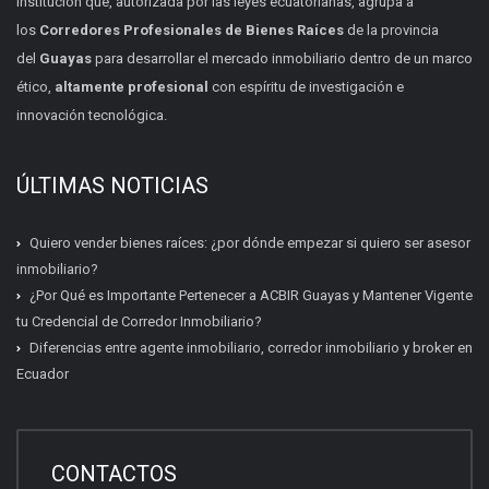
Institución que, autorizada por las leyes ecuatorianas, agrupa a
los
Corredores Profesionales de Bienes Raíces
de la provincia
del
Guayas
para desarrollar el mercado inmobiliario dentro de un marco
ético,
altamente profesional
con espíritu de investigación e
innovación tecnológica.
ÚLTIMAS NOTICIAS
Quiero vender bienes raíces: ¿por dónde empezar si quiero ser asesor
inmobiliario?
¿Por Qué es Importante Pertenecer a ACBIR Guayas y Mantener Vigente
tu Credencial de Corredor Inmobiliario?
Diferencias entre agente inmobiliario, corredor inmobiliario y broker en
Ecuador
Certificación inmobiliaria
Requisitos, costos y próximas fechas.
CONTACTOS