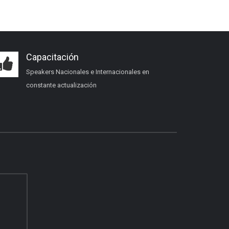
Capacitación
Speakers Nacionales e Internacionales en
constante actualización
Certificación inmobiliaria
Requisitos, costos y próximas fechas.
Beneficios del socio
Afiliación, servicios y ventajas.