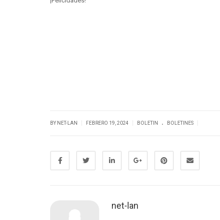
¡Felicidades!
.
|
|
|
BY NET-LAN
FEBRERO 19, 2024
BOLETIN
BOLETINES
net-lan