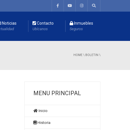
Noticias
Contacto
Inmuebles
tualidad
Ubícanos
Seguros
HOME
\
BOLETIN
\
MENU PRINCIPAL
Inicio
Historia