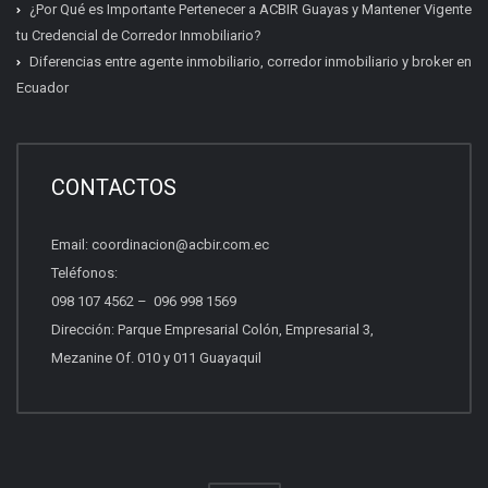
¿Por Qué es Importante Pertenecer a ACBIR Guayas y Mantener Vigente
tu Credencial de Corredor Inmobiliario?
Diferencias entre agente inmobiliario, corredor inmobiliario y broker en
Ecuador
Certificación inmobiliaria
Requisitos, costos y próximas fechas.
CONTACTOS
Email:
coordinacion@acbir.com.ec
Beneficios del socio
Teléfonos:
Afiliación, servicios y ventajas.
098 107 4562
–
096 998 1569
Dirección: Parque Empresarial Colón, Empresarial 3,
Mezanine Of. 010 y 011 Guayaquil
Quiero vender propiedades
Asesoría para vender con profesionales.
Otros