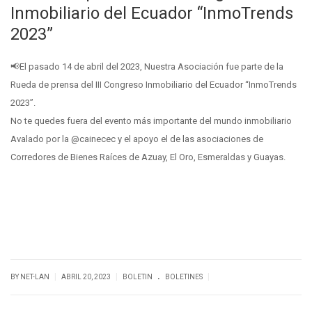
Inmobiliario del Ecuador “InmoTrends
2023”
📢El pasado 14 de abril del 2023, Nuestra Asociación fue parte de la
Rueda de prensa del III Congreso Inmobiliario del Ecuador “InmoTrends
2023”.
No te quedes fuera del evento más importante del mundo inmobiliario
Avalado por la @cainecec y el apoyo el de las asociaciones de
Corredores de Bienes Raíces de Azuay, El Oro, Esmeraldas y Guayas.
.
|
|
|
BY NET-LAN
ABRIL 20, 2023
BOLETIN
BOLETINES