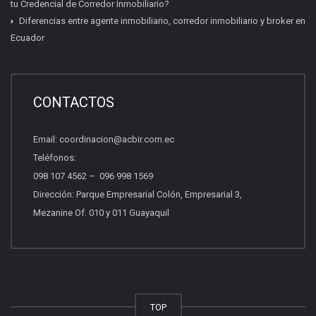
tu Credencial de Corredor Inmobiliario?
Diferencias entre agente inmobiliario, corredor inmobiliario y broker en
Ecuador
Certificación inmobiliaria
Requisitos, costos y próximas fechas.
CONTACTOS
Email:
coordinacion@acbir.com.ec
Beneficios del socio
Teléfonos:
Afiliación, servicios y ventajas.
098 107 4562
–
096 998 1569
Dirección: Parque Empresarial Colón, Empresarial 3,
Mezanine Of. 010 y 011 Guayaquil
Quiero vender propiedades
Asesoría para vender con profesionales.
Otros
TOP
Escríbenos tu consulta.