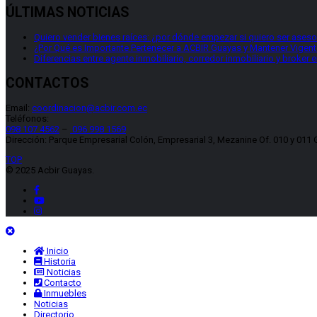
ÚLTIMAS NOTICIAS
Quiero vender bienes raíces: ¿por dónde empezar si quiero ser asesor
¿Por Qué es Importante Pertenecer a ACBIR Guayas y Mantener Vigente
Diferencias entre agente inmobiliario, corredor inmobiliario y broker 
CONTACTOS
Email:
coordinacion@acbir.com.ec
Teléfonos:
098 107 4562
–
096 998 1569
Dirección: Parque Empresarial Colón, Empresarial 3, Mezanine Of. 010 y 011 
TOP
© 2025 Acbir Guayas.
Inicio
Historia
Noticias
Contacto
Inmuebles
Noticias
Directorio