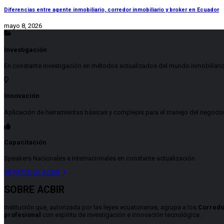
Diferencias entre agente inmobiliario, corredor inmobiliario y broker en Ecuador
mayo 8, 2026
Investigación
En constante investigación en métodos actualizados del mundo inmobiliari
Innovación
Aplicación de herramientas básicas y complejas para el manejo del negocio
Capacitación
Speakers Nacionales e Internacionales en constante actualización
SÉ PARTE DE ACBIR
SOBRE ACBIR
Institución que, autorizada por las leyes ecuatorianas, agrupa a los
Corredo
profesional
con espíritu de investigación e innovación tecnológica.