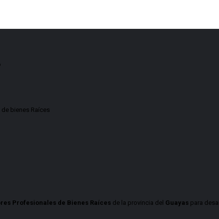
o
 de bienes Raíces
res Profesionales de Bienes Raíces
de la provincia del
Guayas
para desar