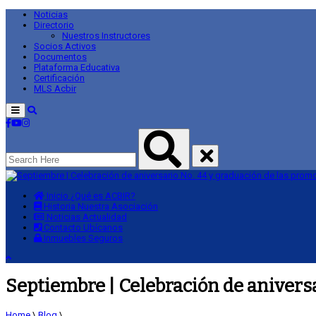
Noticias
Directorio
Nuestros Instructores
Socios Activos
Documentos
Plataforma Educativa
Certificación
MLS Acbir
Menu
Inicio
¿Qué es ACBIR?
Historia
Nuestra Asociación
Noticias
Actualidad
Contacto
Ubícanos
Inmuebles
Seguros
Septiembre | Celebración de aniversa
Home
\
Blog
\