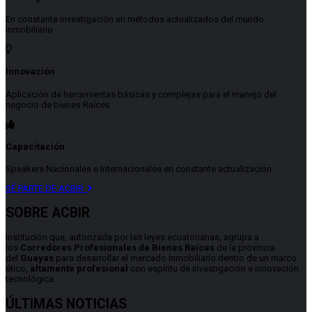
En constante investigación en métodos actualizados del mundo
inmobiliario
Innovación
Aplicación de herramientas básicas y complejas para el manejo del
negocio de bienes Raíces
Capacitación
Speakers Nacionales e Internacionales en constante actualización
SÉ PARTE DE ACBIR
SOBRE ACBIR
Institución que, autorizada por las leyes ecuatorianas, agrupa a
los
Corredores Profesionales de Bienes Raíces
de la provincia
del
Guayas
para desarrollar el mercado inmobiliario dentro de un marco
ético,
altamente profesional
con espíritu de investigación e innovación
tecnológica.
ÚLTIMAS NOTICIAS