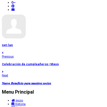
net-lan
Previous
Celebración de cumpleañeros | Mayo
Next
𝑵𝒖𝒆𝒗𝒐 𝑩𝒆𝒏𝒆𝒇𝒊𝒄𝒊𝒐 𝒑𝒂𝒓𝒂 𝒏𝒖𝒆𝒔𝒕𝒓𝒐𝒔 𝒔𝒐𝒄𝒊𝒐𝒔
Menu Principal
Inicio
Historia