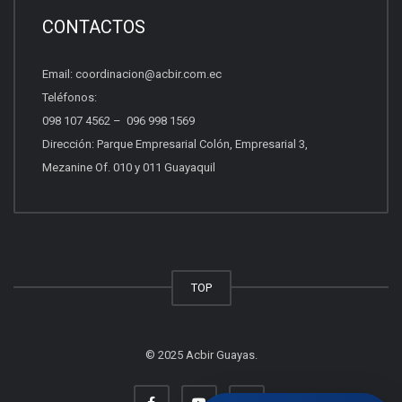
Requisitos, costos y próximas fechas.
CONTACTOS
Email:
coordinacion@acbir.com.ec
Beneficios del socio
Teléfonos:
Afiliación, servicios y ventajas.
098 107 4562
–
096 998 1569
Dirección: Parque Empresarial Colón, Empresarial 3,
Mezanine Of. 010 y 011 Guayaquil
Quiero vender propiedades
Asesoría para vender con profesionales.
Otros
TOP
Escríbenos tu consulta.
© 2025 Acbir Guayas.