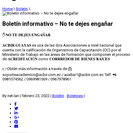
Home
\
Boletin
\
Boletín informativo – No te dejes engañar
✋𝐍𝐎 𝐓𝐄 𝐃𝐄𝐉𝐄𝐒 𝐄𝐍𝐆𝐀Ñ𝐀𝐑⁣
𝐀𝐂𝐁𝐈𝐑 𝐆𝐔𝐀𝐘𝐀𝐒 es una de las dos Asociaciones a nivel nacional que
cuenta con la calificación de Organismos de Capacitación (OC) por el
Ministerio de Trabajo en las áreas de formación que componen el proceso
de 𝐀𝐂𝐑𝐄𝐃𝐈𝐓𝐀𝐂𝐈Ó𝐍 como 𝐂𝐎𝐑𝐑𝐑𝐄𝐃𝐎𝐑 𝐃𝐄 𝐁𝐈𝐄𝐍𝐄𝐒 𝐑𝐀Í𝐂𝐄𝐒⁣
👉Obtén más información a través de 📩
soporteacademico@acbir.com.ec / auxiliar1@acbir.com.ec Telf. 📲
0981074562 / 0969981569 / 0967978961⁣
By net-lan
|
febrero 23, 2022
|
Boletin
.
Boletines
|