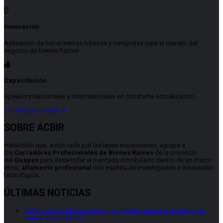
Innovación
Aplicación de herramientas básicas y complejas para el manejo del
negocio de bienes Raíces
Capacitación
Speakers Nacionales e Internacionales en constante actualización
SÉ PARTE DE ACBIR
SOBRE ACBIR
Institución que, autorizada por las leyes ecuatorianas, agrupa a
los
Corredores Profesionales de Bienes Raíces
de la provincia
del
Guayas
para desarrollar el mercado inmobiliario dentro de un marco
ético,
altamente profesional
con espíritu de investigación e innovación
tecnológica.
ÚLTIMAS NOTICIAS
Quiero vender bienes raíces: ¿por dónde empezar si quiero ser
asesor inmobiliario?