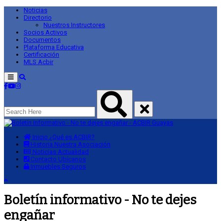
Noticias
Directorio
Nuestros Instructores
Socios Activos
Documentos
Plataforma Educativa
Certificación
MLS Acbir
Menu
Inicio
¿Qué es ACBIR?
Historia
Nuestra Asociación
Noticias
Actualidad
Contacto
Ubícanos
Inmuebles
Seguros
Boletín informativo - No te dejes
engañar