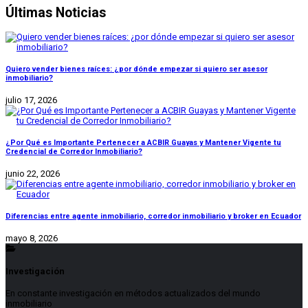
Últimas Noticias
Quiero vender bienes raíces: ¿por dónde empezar si quiero ser asesor
inmobiliario?
julio 17, 2026
¿Por Qué es Importante Pertenecer a ACBIR Guayas y Mantener Vigente tu
Credencial de Corredor Inmobiliario?
junio 22, 2026
Diferencias entre agente inmobiliario, corredor inmobiliario y broker en Ecuador
mayo 8, 2026
Investigación
En constante investigación en métodos actualizados del mundo
inmobiliario