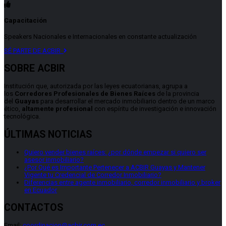
Capacitación
Speakers Nacionales e Internacionales en constante actualización
SÉ PARTE DE ACBIR
SOBRE ACBIR
Institución que, autorizada por las leyes ecuatorianas, agrupa a
los
Corredores Profesionales de Bienes Raíces
de la provincia
del
Guayas
para desarrollar el mercado inmobiliario dentro de un marco
ético,
altamente profesional
con espíritu de investigación e innovación
tecnológica.
ÚLTIMAS NOTICIAS
Quiero vender bienes raíces: ¿por dónde empezar si quiero ser
asesor inmobiliario?
¿Por Qué es Importante Pertenecer a ACBIR Guayas y Mantener
Vigente tu Credencial de Corredor Inmobiliario?
Diferencias entre agente inmobiliario, corredor inmobiliario y broker
en Ecuador
CONTACTOS
Email:
coordinacion@acbir.com.ec