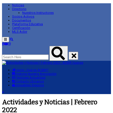
Noticias
Directorio
Nuestros Instructores
Socios Activos
Documentos
Plataforma Educativa
Certificación
MLS Acbir
Menu
Inicio
¿Qué es ACBIR?
Historia
Nuestra Asociación
Noticias
Actualidad
Contacto
Ubícanos
Inmuebles
Seguros
Actividades y Noticias | Febrero
2022