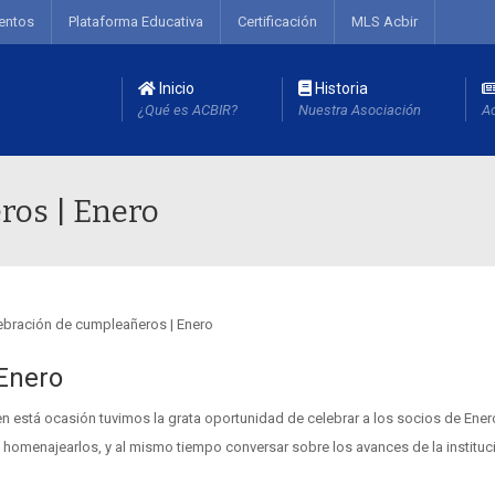
entos
Plataforma Educativa
Certificación
MLS Acbir
Inicio
Historia
¿Qué es ACBIR?
Nuestra Asociación
Ac
ros | Enero
Enero
está ocasión tuvimos la grata oportunidad de celebrar a los socios de Ene
 homenajearlos, y al mismo tiempo conversar sobre los avances de la instituc