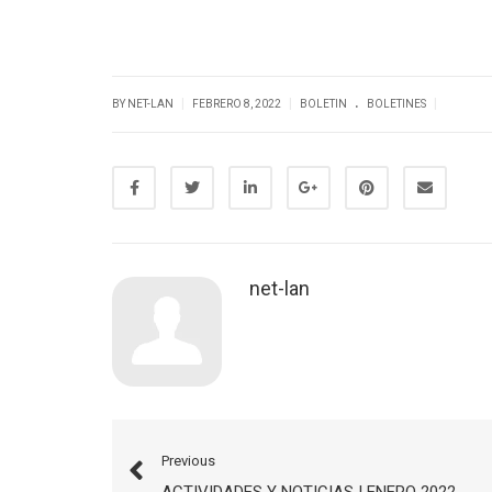
.
|
|
|
BY NET-LAN
FEBRERO 8, 2022
BOLETIN
BOLETINES
net-lan
Previous