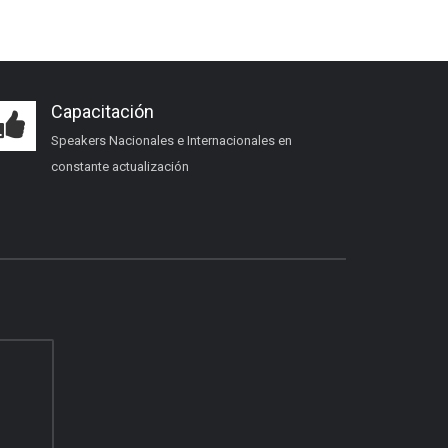
Capacitación
Speakers Nacionales e Internacionales en
constante actualización
Certificación inmobiliaria
Requisitos, costos y próximas fechas.
Beneficios del socio
Afiliación, servicios y ventajas.