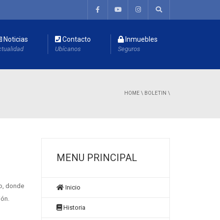
Noticias
Contacto
Inmuebles
tualidad
Ubícanos
Seguros
HOME
\
BOLETIN
\
MENU PRINCIPAL
ro, donde
Inicio
ión.
Historia