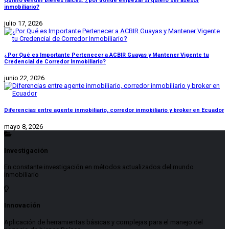
Quiero vender bienes raíces: ¿por dónde empezar si quiero ser asesor
inmobiliario?
julio 17, 2026
¿Por Qué es Importante Pertenecer a ACBIR Guayas y Mantener Vigente tu
Credencial de Corredor Inmobiliario?
junio 22, 2026
Diferencias entre agente inmobiliario, corredor inmobiliario y broker en Ecuador
mayo 8, 2026
Investigación
En constante investigación en métodos actualizados del mundo
inmobiliario
Innovación
Aplicación de herramientas básicas y complejas para el manejo del