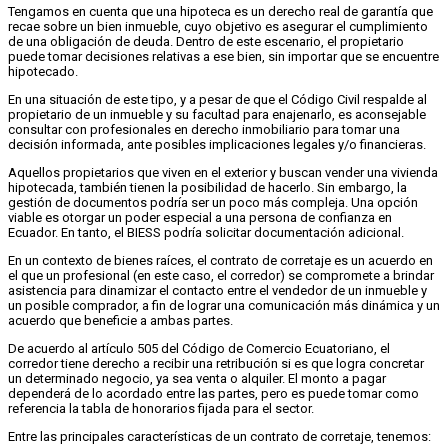
Tengamos en cuenta que una hipoteca es un derecho real de garantía que
recae sobre un bien inmueble, cuyo objetivo es asegurar el cumplimiento
de una obligación de deuda. Dentro de este escenario, el propietario
puede tomar decisiones relativas a ese bien, sin importar que se encuentre
hipotecado.
En una situación de este tipo, y a pesar de que el Código Civil respalde al
propietario de un inmueble y su facultad para enajenarlo, es aconsejable
consultar con profesionales en derecho inmobiliario para tomar una
decisión informada, ante posibles implicaciones legales y/o financieras.
Aquellos propietarios que viven en el exterior y buscan vender una vivienda
hipotecada, también tienen la posibilidad de hacerlo. Sin embargo, la
gestión de documentos podría ser un poco más compleja. Una opción
viable es otorgar un poder especial a una persona de confianza en
Ecuador. En tanto, el BIESS podría solicitar documentación adicional.
En un contexto de bienes raíces, el contrato de corretaje es un acuerdo en
el que un profesional (en este caso, el corredor) se compromete a brindar
asistencia para dinamizar el contacto entre el vendedor de un inmueble y
un posible comprador, a fin de lograr una comunicación más dinámica y un
acuerdo que beneficie a ambas partes.
De acuerdo al artículo 505 del Código de Comercio Ecuatoriano, el
corredor tiene derecho a recibir una retribución si es que logra concretar
un determinado negocio, ya sea venta o alquiler. El monto a pagar
dependerá de lo acordado entre las partes, pero es puede tomar como
referencia la tabla de honorarios fijada para el sector.
Entre las principales características de un contrato de corretaje, tenemos: