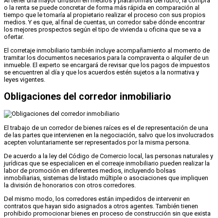
Al tener una mayor difusión en medios y plataformas del rubro, la compra
o la renta se puede concretar de forma más rápida en comparación al
tiempo que le tomaría al propietario realizar el proceso con sus propios
medios. Y es que, al final de cuentas, un corredor sabe dónde encontrar
los mejores prospectos según el tipo de vivienda u oficina que se va a
ofertar.
El corretaje inmobiliario también incluye acompañamiento al momento de
tramitar los documentos necesarios para la compraventa o alquiler de un
inmueble. El experto se encargará de revisar que los pagos de impuestos
se encuentren al día y que los acuerdos estén sujetos a la normativa y
leyes vigentes.
Obligaciones del corredor inmobiliario
El trabajo de un corredor de bienes raíces es el de representación de una
de las partes que intervienen en la negociación, salvo que los involucrados
acepten voluntariamente ser representados por la misma persona.
De acuerdo a la ley del Código de Comercio local, las personas naturales y
jurídicas que se especialicen en el correaje inmobiliario pueden realizar la
labor de promoción en diferentes medios, incluyendo bolsas
inmobiliarias, sistemas de listado múltiple o asociaciones que impliquen
la división de honorarios con otros corredores.
Del mismo modo, los corredores están impedidos de intervenir en
contratos que hayan sido asignados a otros agentes. También tienen
prohibido promocionar bienes en proceso de construcción sin que exista