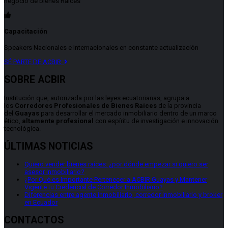
negocio de bienes Raíces
Capacitación
Speakers Nacionales e Internacionales en constante actualización
SÉ PARTE DE ACBIR
SOBRE ACBIR
Institución que, autorizada por las leyes ecuatorianas, agrupa a
los
Corredores Profesionales de Bienes Raíces
de la provincia
del
Guayas
para desarrollar el mercado inmobiliario dentro de un marco
ético,
altamente profesional
con espíritu de investigación e innovación
tecnológica.
ÚLTIMAS NOTICIAS
Quiero vender bienes raíces: ¿por dónde empezar si quiero ser
asesor inmobiliario?
¿Por Qué es Importante Pertenecer a ACBIR Guayas y Mantener
Vigente tu Credencial de Corredor Inmobiliario?
Diferencias entre agente inmobiliario, corredor inmobiliario y broker
en Ecuador
CONTACTOS