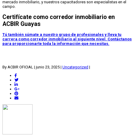
mercado inmobiliario, y nuestros capacitadores son especialistas en el
campo.
Certifícate como corredor inmobiliario en
ACBIR Guayas
Tú también súmate a nuestro grupo de profesionales y lleva tu
carrera como corredor inmobiliario al siguiente nivel. Contáctanos
para proporcionarte toda la información que necesitas.
👉
Visita www.acbir.com.ec
¡Inscríbete ahora y lleva tu futuro profesional al
siguiente nivel!
By ACBIR OFICIAL
|
junio 23, 2025
|
Uncategorized
|