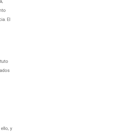
a,
nto
ia. El
ituto
lados
ello, y