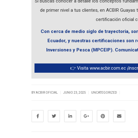
Si buscas conocer a detalle los conceptos fundame
de primer nivel a tus clientes, en ACBIR Guayas
certificación oficia
Con cerca de medio siglo de trayectoria, so
Ecuador, y nuestras certificaciones son 
Inversiones y Pesca (MPCEIP). Comunícate
👉
Visita www.acbir.com.ec
¡Insc
|
|
|
BY ACBIR OFICIAL
JUNIO 23, 2025
UNCATEGORIZED