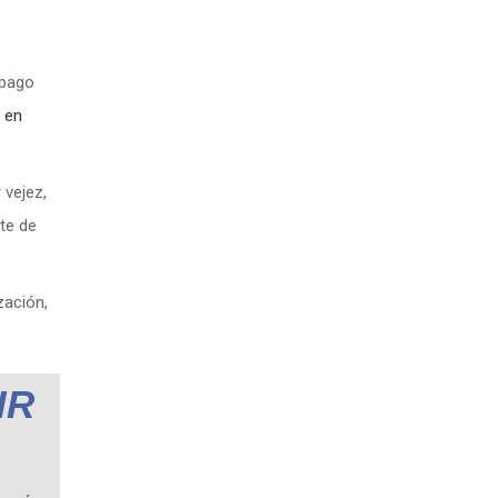
 pago
r en
 vejez,
te de
zación,
IR