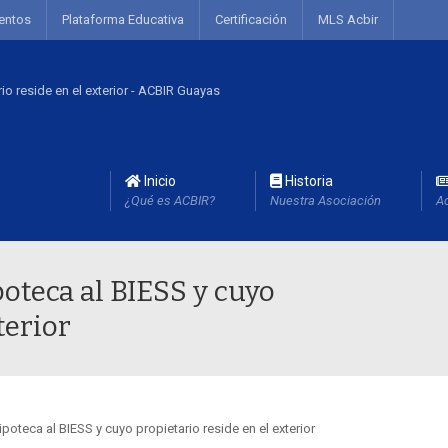
entos
Plataforma Educativa
Certificación
MLS Acbir
Inicio
Historia
¿Qué es ACBIR?
Nuestra Asociación
Ac
oteca al BIESS y cuyo
terior