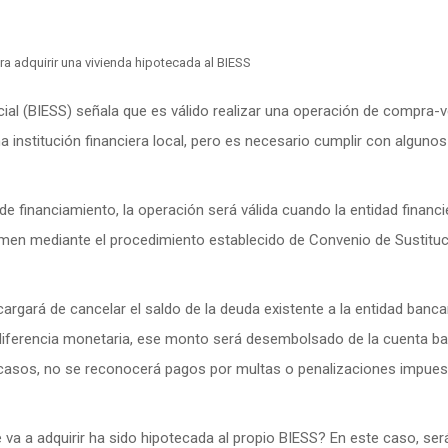
cial (BIESS) señala que es válido realizar una operación de compra-
a institución financiera local, pero es necesario cumplir con algunos
e financiamiento, la operación será válida cuando la entidad financi
amen mediante el procedimiento establecido de Convenio de Sustitu
argará de cancelar el saldo de la deuda existente a la entidad banca
 diferencia monetaria, ese monto será desembolsado de la cuenta ba
s casos, no se reconocerá pagos por multas o penalizaciones impue
e va a adquirir ha sido hipotecada al propio BIESS? En este caso, ser