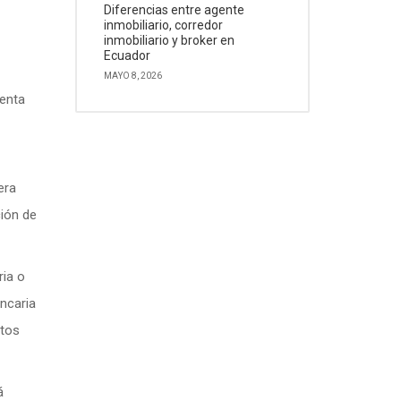
Diferencias entre agente
inmobiliario, corredor
inmobiliario y broker en
Ecuador
MAYO 8, 2026
venta
era
ción de
ria o
ncaria
stos
á