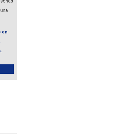
esorías
 una
s en
,
.