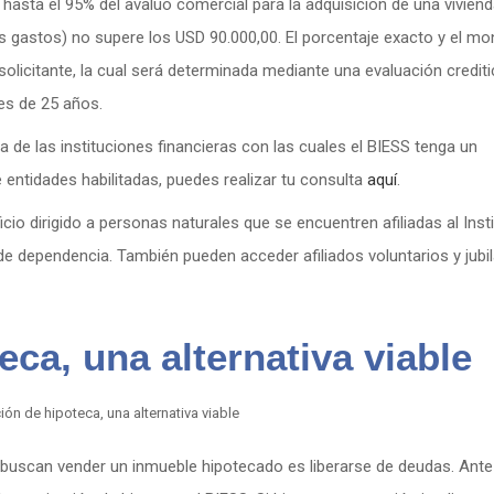
 hasta el 95% del avalúo comercial para la adquisición de una viviend
os gastos) no supere los USD 90.000,00. El porcentaje exacto y el mo
licitante, la cual será determinada mediante una evaluación creditic
es de 25 años.
 de las instituciones financieras con las cuales el BIESS tenga un
e entidades habilitadas, puedes realizar tu consulta
aquí
.
cio dirigido a personas naturales que se encuentren afiliadas al Inst
de dependencia. También pueden acceder afiliados voluntarios y jubi
eca, una alternativa viable
 buscan vender un inmueble hipotecado es liberarse de deudas. Ante 