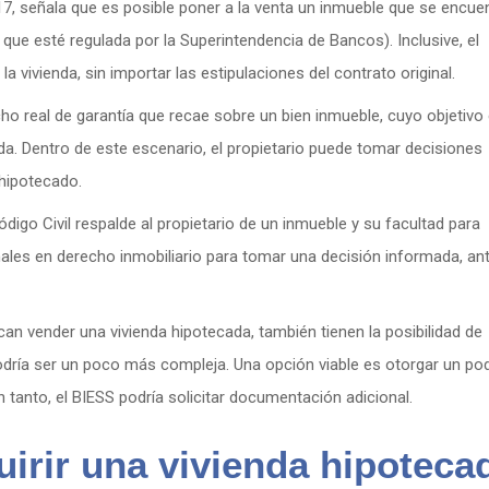
2317, señala que es posible poner a la venta un inmueble que se encue
 que esté regulada por la Superintendencia de Bancos). Inclusive, el
a vivienda, sin importar las estipulaciones del contrato original.
 real de garantía que recae sobre un bien inmueble, cuyo objetivo
a. Dentro de este escenario, el propietario puede tomar decisiones
 hipotecado.
ódigo Civil respalde al propietario de un inmueble y su facultad para
nales en derecho inmobiliario para tomar una decisión informada, an
scan vender una vivienda hipotecada, también tienen la posibilidad de
dría ser un poco más compleja. Una opción viable es otorgar un po
 tanto, el BIESS podría solicitar documentación adicional.
uirir una vivienda hipoteca